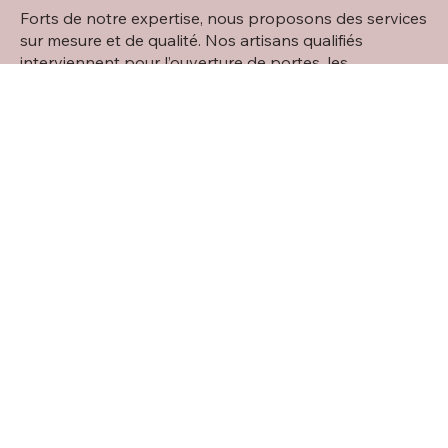
Forts de notre expertise, nous proposons des services
sur mesure et de qualité. Nos artisans qualifiés
interviennent pour l’ouverture de portes, les
dépannages de plomberie et d’électricité, ainsi que
pour tous vos travaux de peinture et de rénovation
intérieure.
Qu’il s’agisse de particuliers ou de professionnels, nous
déployons tout notre savoir-faire pour transformer
vos espaces avec des solutions sur mesure, en
respectant vos délais et vos exigences. Depuis
toujours, qualité, confiance et sens du détail
définissent notre engagement chez HSM Art et
Décoration.
LIRE PLUS