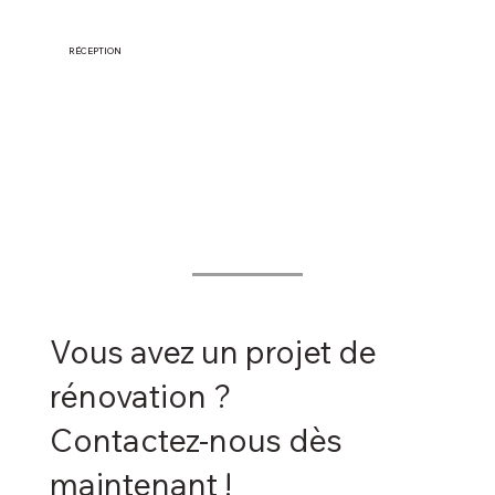
RÉCEPTION
Vous êtes informé à chaque étape.

Un interlocuteur dédié assure un suivi 
régulier du chantier. À la fin, nous faisons 
une réception complète avec vous pour 
garantir votre satisfaction.
Vous avez un projet de
rénovation ?
Contactez-nous dès
maintenant !