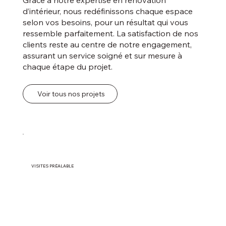
Grâce à notre expertise en rénovation
d’intérieur, nous redéfinissons chaque espace
selon vos besoins, pour un résultat qui vous
ressemble parfaitement. La satisfaction de nos
clients reste au centre de notre engagement,
assurant un service soigné et sur mesure à
chaque étape du projet.
Voir tous nos projets
VISITES PRÉALABLE
Un expert chez vous, sans engagement. 

Nous planifions une visite rapide et 
gratuite pour évaluer précisément vos 
besoins, comprendre vos attentes et 